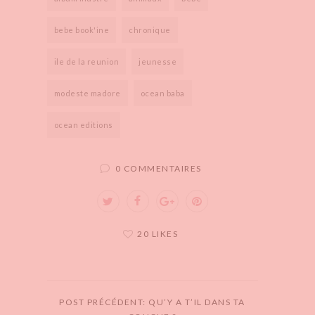
bebe book'ine
chronique
ile de la reunion
jeunesse
modeste madore
ocean baba
ocean editions
0 COMMENTAIRES
20 LIKES
POST PRÉCÉDENT: QU’Y A T’IL DANS TA