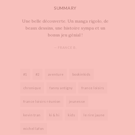
SUMMARY
Une belle découverte. Un manga rigolo, de
beaux dessins, une histoire sympa et un
bonus jeu génial !
— FRANCE B.
#1
#2
aventure
bookinkids
chronique
fanny antigny
france loisirs
france loisirs réunion
jeunesse
kevin tran
ki & hi
kids
le rire jaune
michel lafon