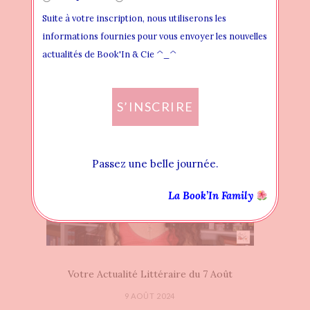
Suite à votre inscription, nous utiliserons les
informations fournies pour vous envoyer les nouvelles
actualités de Book'In & Cie ^_^
Votre Actualité Littéraire du 2 Octobre
4 OCTOBRE 2024
S’INSCRIRE
Passez une belle journée.
La Book’In Family
Votre Actualité Littéraire du 7 Août
9 AOÛT 2024