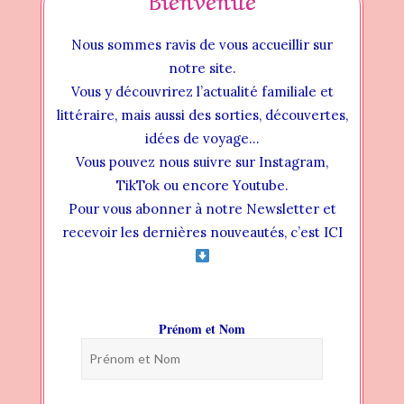
Nous sommes ravis de vous accueillir sur
Vₒₜᵣₑ Acₜᵤaₗᵢₜₑ́ Lᵢₜₜₑ́ᵣaᵢᵣₑ une création Book’In
notre site.
Family (tous droits réservés)
Vous y découvrirez l’actualité familiale et
Emission diffusée le mercredi à 18h25 sur
littéraire, mais aussi des sorties, découvertes,
‪@TeleKreolOfficiel‬
idées de voyage…
Vous pouvez nous suivre sur Instagram,
: Dominique Beauté
TikTok ou encore Youtube.
: Vidéo non modifiée – Capcut –
Pour vous abonner à notre Newsletter et
Visuels des ouvrages non contractuels
recevoir les dernières nouveautés, c’est ICI
&
: Vide-dressing
: ‪ ‪‪‪‪
Boho Green MakeUp
Partenariat commercial non-rémunéré
Prénom et Nom
(livres offerts)