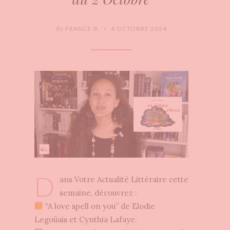
By
FRANCE B.
/
4 OCTOBRE 2024
D
ans Votre Actualité Littéraire cette
semaine, découvrez :
“A love spell on you” de Elodie
Legoüais et Cynthia Lafaye.