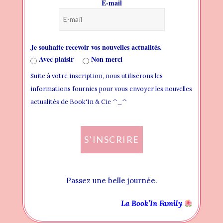
E-mail
cabane
jeunesse
mayotte
noel
Romance
salem
socellerie
societe
Je souhaite recevoir vos nouvelles actualités.
Avec plaisir
Non merci
votre actualité littéraire
Suite à votre inscription, nous utiliserons les
informations fournies pour vous envoyer les nouvelles
0 COMMENTAIRES
actualités de Book'In & Cie ^_^
2 LIKES
S’INSCRIRE
Passez une belle journée.
POST PRÉCÉDENT: VOTRE ACTUALITÉ
LITTÉRAIRE DU 25 SEPTEMBRE
La Book’In Family