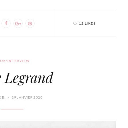
12 LIKES
OK'INTERVIEW
e Legrand
 B.
/
29 JANVIER 2020