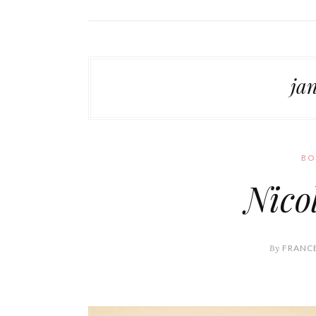
ja
BO
Nico
By
FRANCE