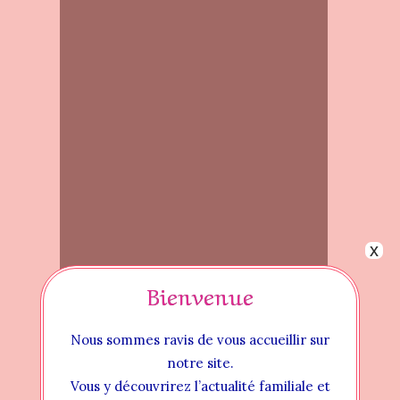
x
Bienvenue
Nous sommes ravis de vous accueillir sur
notre site.
Vₒₜᵣₑ Acₜᵤaₗᵢₜₑ́ Lᵢₜₜₑ́ᵣaᵢᵣₑ une création Book’In
Vous y découvrirez l’actualité familiale et