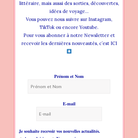
Family (tous droits réservés) – Emission
littéraire, mais aussi des sorties, découvertes,
diffusée le mercredi à 18h25 sur
idées de voyage…
@TeleKreolOfficiel
Vous pouvez nous suivre sur Instagram,
: Dominique Beauté
TikTok ou encore Youtube.
: Vidéo non modifiée – Capcut –
Pour vous abonner à notre Newsletter et
Visuels des ouvrages non contractuels
recevoir les dernières nouveautés, c’est ICI
: Vide-dressing –
: Mon Pop’up 974
: @bohogreenmake-up
Prénom et Nom
fantastique
poesie
Romance
votre actualité littéraire
E-mail
0 COMMENTAIRES
Je souhaite recevoir vos nouvelles actualités.