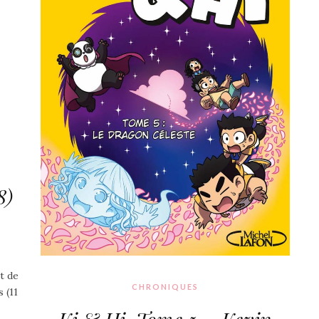
8)
t de
CHRONIQUES
 (11