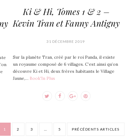
Ki & Hi, Tomes 1 & 2 –
Kevin Tran et Fanny Antigny
gny
31 DÉCEMBRE 2019
Sur la planète Tran, créé par le roi Panda, il existe
ste
un royaume composé de 6 villages. C’est ainsi qu’on
u’on
découvre Ki et Hi, deux frères habitants le Village
ge
Jaune,…
Book'In Plus
1
2
3
…
5
PRÉCÉDENTS ARTICLES