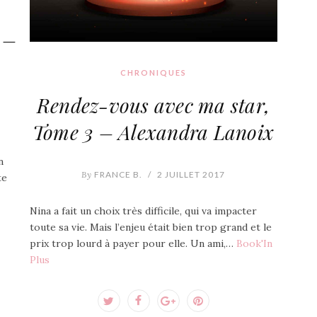
 –
CHRONIQUES
Rendez-vous avec ma star,
Tome 3 – Alexandra Lanoix
n
By
FRANCE B.
/
2 JUILLET 2017
te
Nina a fait un choix très difficile, qui va impacter
toute sa vie. Mais l’enjeu était bien trop grand et le
prix trop lourd à payer pour elle. Un ami,…
Book'In
Plus