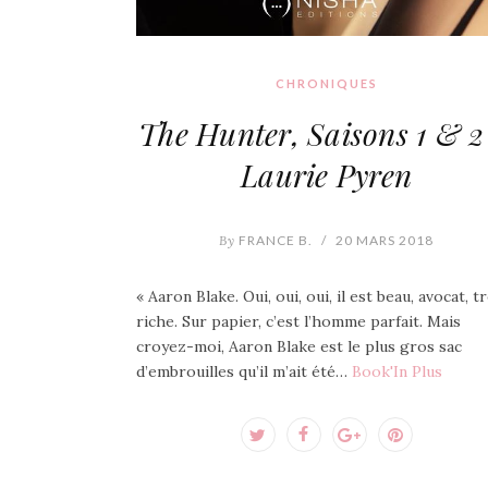
CHRONIQUES
The Hunter, Saisons 1 & 2
Laurie Pyren
By
FRANCE B.
/
20 MARS 2018
« Aaron Blake. Oui, oui, oui, il est beau, avocat, t
riche. Sur papier, c’est l’homme parfait. Mais
croyez-moi, Aaron Blake est le plus gros sac
d’embrouilles qu’il m’ait été…
Book'In Plus