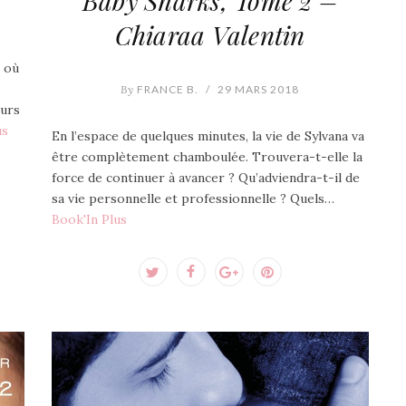
Baby Sharks, Tome 2 –
Chiaraa Valentin
 où
By
FRANCE B.
/
29 MARS 2018
eurs
us
En l’espace de quelques minutes, la vie de Sylvana va
être complètement chamboulée. Trouvera-t-elle la
force de continuer à avancer ? Qu’adviendra-t-il de
sa vie personnelle et professionnelle ? Quels…
Book'In Plus