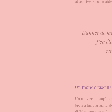
attentive et une aid
L’année de me
J’en ét
ri
Un monde fascina
Un univers complexe
bien à lui. J’ai aimé
différence entre leu