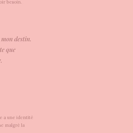
oir besoin.
r mon destin.
te que
.
 a une identité
ne malgré la