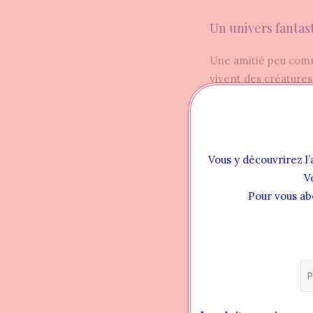
Un univers fantas
Une amitié peu comm
vivent des créatures 
que j’ai pris plaisir
et les côtoient sans
Dans ce monde magiq
Vous y découvrirez l’
couler beaucoup d’en
V
tome 1 intrépide mêl
Pour vous ab
Il don
mais e