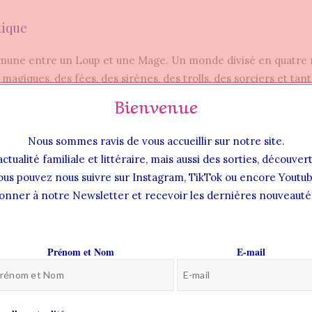
tique
une entre un Loup et une Mage. Un monde divisé en quatre 
magiques, des fées, des sirènes, des trolls, des sorciers et tan
 à découvrir. Ces êtres surnaturels vivent cachés depuis toujours
Bienvenue
 que ceux-ci en aient réellement conscience.
Nous sommes ravis de vous accueillir sur notre site.
ue régit par des règles bien spécifiques, une promesse de mar
actualité familiale et littéraire, mais aussi des sorties, découve
cre. Des affinités vont alors se créer, se consolider et d’autre
ous pouvez nous suivre sur Instagram, TikTok ou encore Youtub
ant créatures magiques, rites et traditions ancestrales.
onner à notre Newsletter et recevoir les dernières nouveautés
Prénom et Nom
E-mail
nait la vague impression que j’avais mon droit de p
n vérité, je ne faisais que subir son hypocrisie dégu