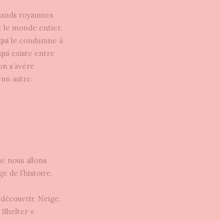
rands royaumes
t le monde entier.
 qui le condamne à
qui existe entre
on s’avère
 un autre.
ue nous allons
e de l’histoire,
 découvrir. Neige,
 Shelter ».