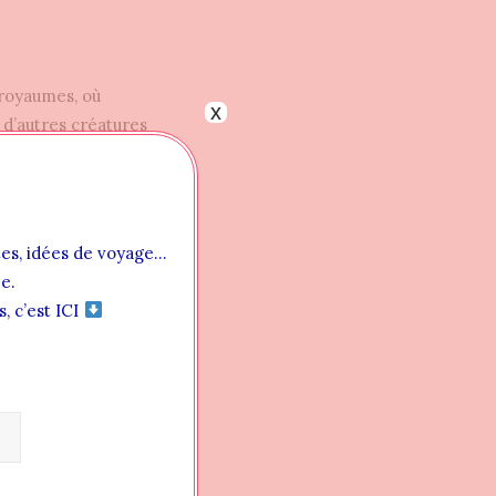
royaumes, où
x
t d’autres créatures
 parmi les humains,
iage va faire
rtes, idées de voyage…
s se découdre. Un
e.
, c’est ICI
arole,
isée.