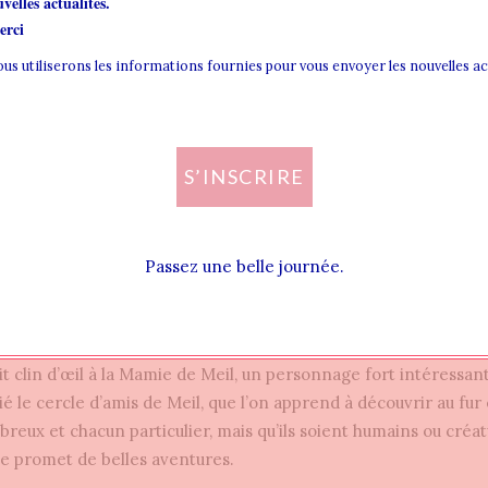
velles actualités.
 le veuille ou non, il me marierait au fils des Lemp
rci
 même mes propres parents ne pourront s’y oppose
nous utiliserons les informations fournies pour vous envoyer les nouvelles a
— FATE SHELTER, TOME 1 : LA DÉCISION DE L’AVENIR – M.W. PARVÉDY-NAVIN
S’INSCRIRE
ersonnages
 plus sur les personnages de ce premier tome. Particulièrement
Passez une belle journée.
ile et indécise, mais qui s’avère têtue, franche et réfléchit. S
coup plu. Ainsi que sa tolérance, son amitié et son empathie. J
e des Mages, d’où viennent leurs pouvoirs, comment l’acquiert-i
it clin d’œil à la Mamie de Meil, un personnage fort intéressant
é le cercle d’amis de Meil, que l’on apprend à découvrir au fur
breux et chacun particulier, mais qu’ils soient humains ou créat
lie promet de belles aventures.