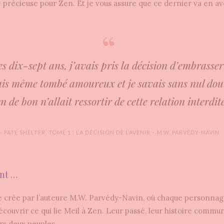
e précieuse pour Zen. Et je vous assure que ce dernier va en av
s dix-sept ans, j’avais pris la décision d’embrasse
ais même tombé amoureux et je savais sans nul dou
en de bon n’allait ressortir de cette relation interdite
— FATE SHELTER, TOME 1 : LA DÉCISION DE L’AVENIR – M.W. PARVÉDY-NAVIN
nt …
 crée par l’auteure M.W. Parvédy-Navin, où chaque personnage
 découvrir ce qui lie Meil à Zen. Leur passé, leur histoire commu
rs deux peuples.