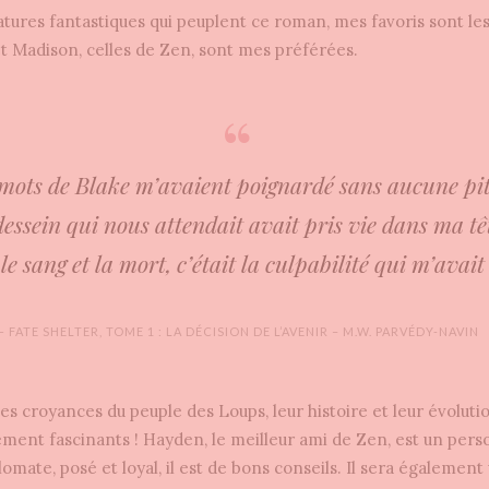
atures fantastiques qui peuplent ce roman, mes favoris sont les
t Madison, celles de Zen, sont mes préférées.
mots de Blake m’avaient poignardé sans aucune pit
dessein qui nous attendait avait pris vie dans ma tê
le sang et la mort, c’était la culpabilité qui m’avait
— FATE SHELTER, TOME 1 : LA DÉCISION DE L’AVENIR – M.W. PARVÉDY-NAVIN
les croyances du peuple des Loups, leur histoire et leur évolutio
llement fascinants ! Hayden, le meilleur ami de Zen, est un per
lomate, posé et loyal, il est de bons conseils. Il sera également