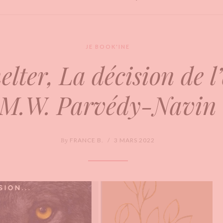
JE BOOK'INE
elter, La décision de l
M.W. Parvédy-Navin
By
FRANCE B.
/
3 MARS 2022