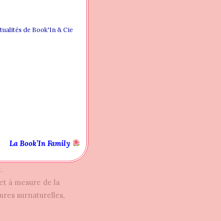
ereur,
r.
ctualités de Book'In & Cie
 Meil, une jeune
on caractère et ses
La Book’In Family
’ai aimé découvrir
l et les techniques
.
 et à mesure de la
ures surnaturelles,