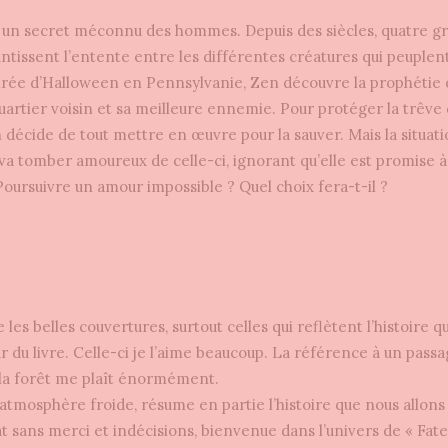
un secret méconnu des hommes. Depuis des siècles, quatre g
antissent l’entente entre les différentes créatures qui peuplen
oirée d’Halloween en Pennsylvanie, Zen découvre la prophétie
uartier voisin et sa meilleure ennemie. Pour protéger la trêve 
n décide de tout mettre en œuvre pour la sauver. Mais la situati
 va tomber amoureux de celle-ci, ignorant qu’elle est promise à
Poursuivre un amour impossible ? Quel choix fera-t-il ?
 les belles couvertures, surtout celles qui reflètent l’histoire q
ur du livre. Celle-ci je l’aime beaucoup. La référence à un passag
t la forêt me plaît énormément.
’atmosphère froide, résume en partie l’histoire que nous allons
t sans merci et indécisions, bienvenue dans l’univers de « Fate