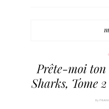
m
Prête-moi ton
Sharks, Tome 2
By
FRANC