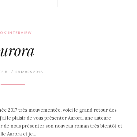
OK'INTERVIEW
urora
E B.
/
28 MARS 2018
née 2017 très mouvementée, voici le grand retour des
j’ai le plaisir de vous présenter Aurora, une auteure
isir de nous présenter son nouveau roman très bientôt et
lle Aurora et je…