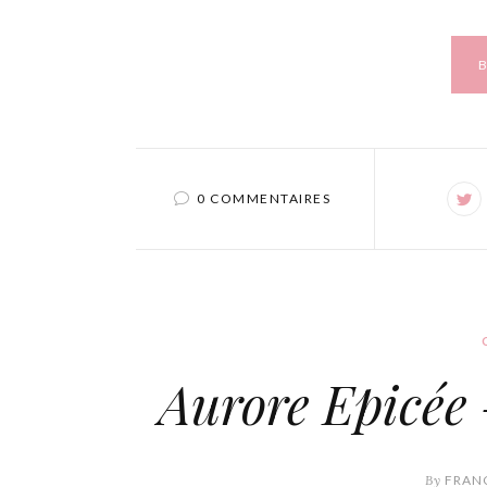
0 COMMENTAIRES
Aurore Epicée 
By
FRANC