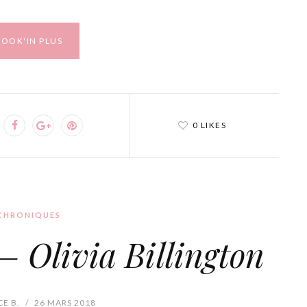
BOOK'IN PLUS
0 LIKES
CHRONIQUES
– Olivia Billington
E B.
/
26 MARS 2018