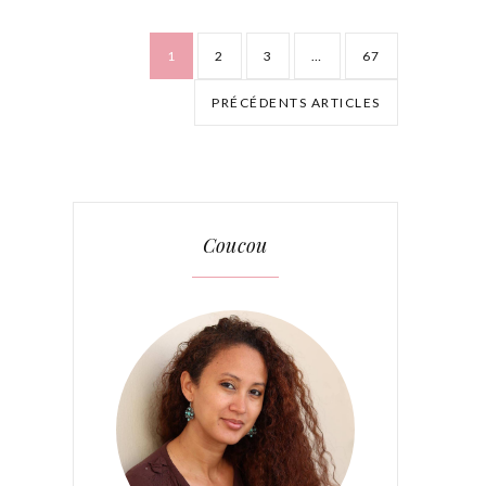
1
2
3
…
67
PRÉCÉDENTS ARTICLES
Coucou