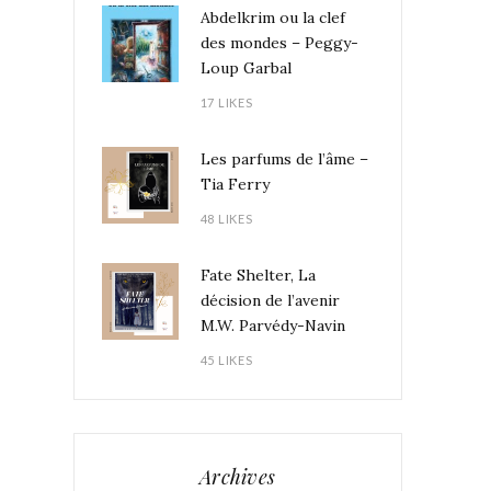
Abdelkrim ou la clef
des mondes – Peggy-
Loup Garbal
17 LIKES
Les parfums de l’âme –
Tia Ferry
48 LIKES
Fate Shelter, La
décision de l’avenir
M.W. Parvédy-Navin
45 LIKES
Archives