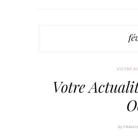
fé
VOTRE AC
Votre Actuali
O
By
FRANCE