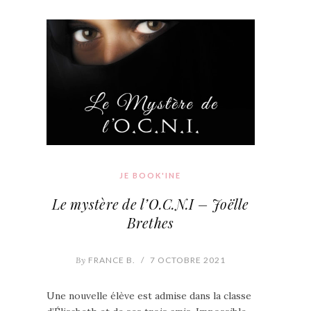
JE BOOK'INE
Le mystère de l’O.C.N.I – Joëlle
Brethes
By
FRANCE B.
/
7 OCTOBRE 2021
Une nouvelle élève est admise dans la classe