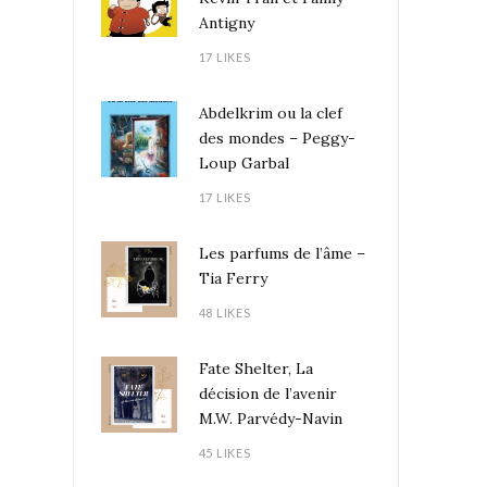
Antigny
17 LIKES
Abdelkrim ou la clef
des mondes – Peggy-
Loup Garbal
17 LIKES
Les parfums de l’âme –
Tia Ferry
48 LIKES
Fate Shelter, La
décision de l’avenir
M.W. Parvédy-Navin
45 LIKES