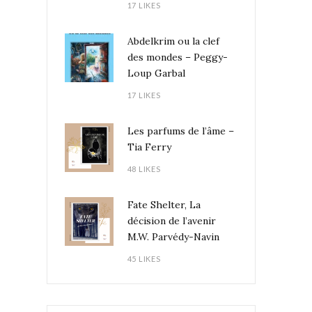
17 LIKES
Abdelkrim ou la clef
des mondes – Peggy-
Loup Garbal
17 LIKES
Les parfums de l’âme –
Tia Ferry
48 LIKES
Fate Shelter, La
décision de l’avenir
M.W. Parvédy-Navin
45 LIKES