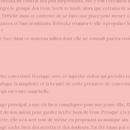
ebecka un contrat des plus surprenants, elle y voit l’occasion d
ntègre le groupe des
From North to South
, alors que certains de
. Difficile dans ce contexte de se faire une place pour mener à
ances et faux semblants, Rebecka réussira-t-elle à propulser l
 ?
re face dans ce nouveau milieu dont elle ne connaît pas les cod
e couverture féerique, avec ce superbe violon qui prendra to
nifique, la simplicité et la beauté de cette première de couvertu
ui est toute aussi belle.
e principal, a une vie bien compliquée pour une jeune fille. Ell
t de son mieux pour garder la tête hors de l’eau. Presque à la r
a tête, elle s’en sort tout de même en proposant sa musique aux
ge cache bien des secrets et des douleurs. J’ai été émue par