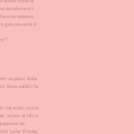
e sortir enfin la
 ses membres n’y
 bien sa mission.
es garçons sous le
es ?
ute sa place dans
re. Sans oublier la
e est seule, a très
ue, même si elle a
 passants du
 cette jeune femme