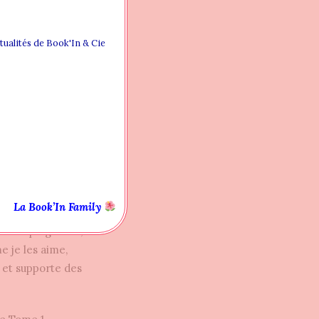
ctualités de Book'In & Cie
aire et une
J’ai hâte de la
qui laisse
se transparaître
ent dans les
 parfaitement dans
La Book’In Family
s mots poignants,
 je les aime,
ir et supporte des