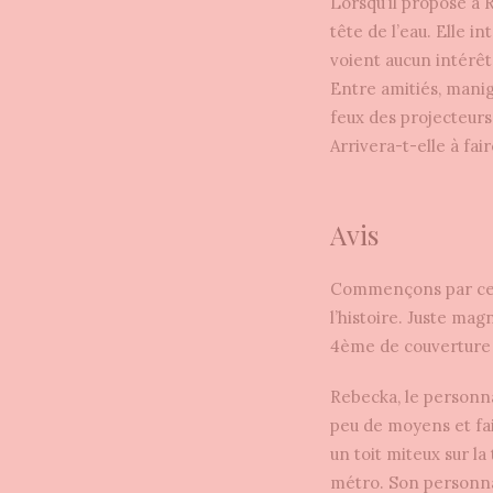
Lorsqu’il propose à R
tête de l’eau. Elle i
voient aucun intérêt
Entre amitiés, manig
feux des projecteurs
Arrivera-t-elle à fai
Avis
Commençons par cett
l’histoire. Juste mag
4ème de couverture q
Rebecka, le personnag
peu de moyens et fai
un toit miteux sur l
métro. Son personna