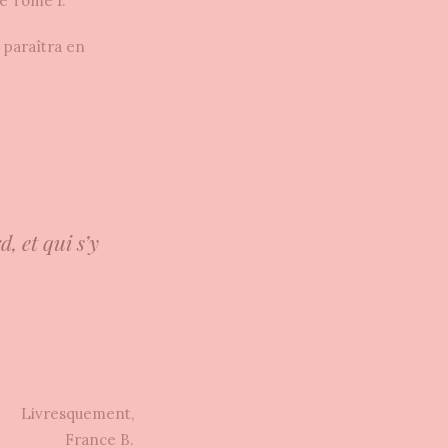
e Tome 1.
i paraîtra en
, et qui s’y
Livresquement,
France B.