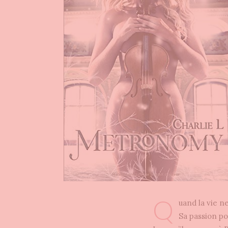
Q
uand la vie ne
Sa passion po