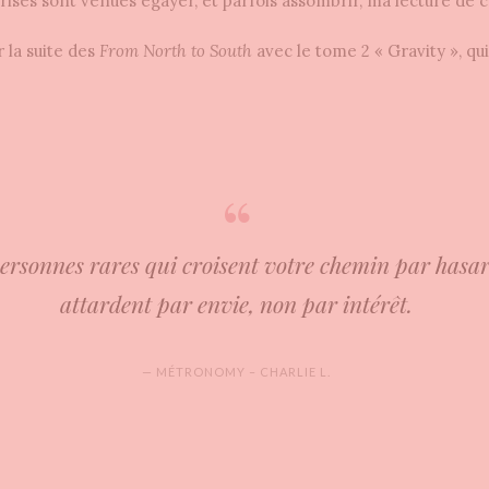
ses sont venues égayer, et parfois assombrir, ma lecture de c
r la suite des
From North to South
avec le tome 2 « Gravity », qu
rsonnes rares qui croisent votre chemin par hasard
attardent par envie, non par intérêt.
— MÉTRONOMY – CHARLIE L.