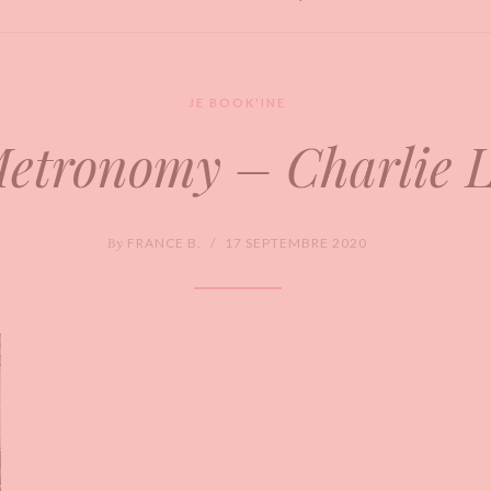
JE BOOK'INE
etronomy – Charlie L
By
FRANCE B.
/
17 SEPTEMBRE 2020