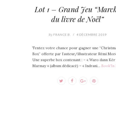
Lot 1 – Grand Jeu “Marc
du livre de Noël”
By
FRANCE B.
/
4 DÉCEMBRE 2019
Tentez votre chance pour gagner une “Christm
Box” offerte par l’auteur/illustrateur Rémi More
Une superbe box contenant : – « Waro dann Kér
Marmay » (album dédicacé) – « Indrani…
Book'In 