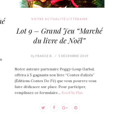
hé
VOTRE ACTUALITÉ LITTÉRAIRE
Lot 9 – Grand Jeu “Marché
du livre de Noël”
By
FRANCE B.
/
5 DÉCEMBRE 2019
un
Notre auteure partenaire Peggy-Loup Garbal,
offrira à 5 gagnants son livre “Contes d’alizés”
(Éditions Contes Do Fé) que vous pourrez vous
faire dédicacer sur place. Pour participer,
remplissez ce formulaire…
Book'In Plus