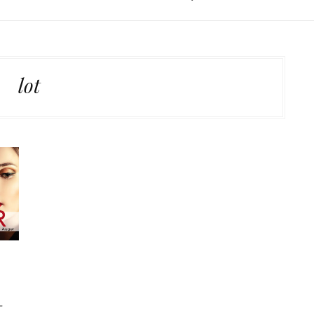
lot
–