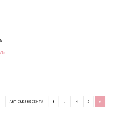
ok
'In
ARTICLES RÉCENTS
1
…
4
5
6