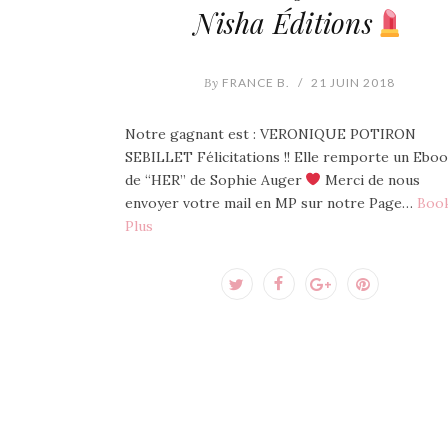
Nisha Éditions
By
FRANCE B.
/
21 JUIN 2018
Notre gagnant est : VERONIQUE POTIRON
SEBILLET Félicitations !! Elle remporte un Ebo
de “HER” de Sophie Auger
Merci de nous
envoyer votre mail en MP sur notre Page…
Book
Plus