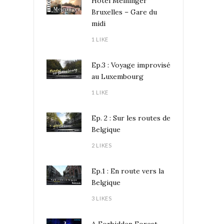
Hôtel Meininger
Bruxelles – Gare du
midi
1 LIKE
Ep.3 : Voyage improvisé
au Luxembourg
1 LIKE
Ep. 2 : Sur les routes de
Belgique
2 LIKES
Ep.1 : En route vers la
Belgique
3 LIKES