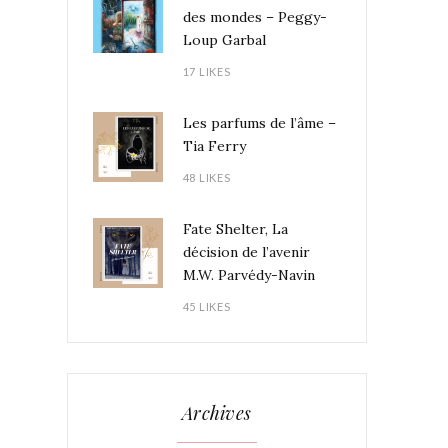
des mondes – Peggy-
Loup Garbal
17 LIKES
Les parfums de l’âme –
Tia Ferry
48 LIKES
Fate Shelter, La
décision de l’avenir
M.W. Parvédy-Navin
45 LIKES
Archives