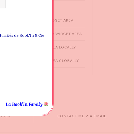
WIDGET AREAS
CREATING NEW WIDGET AREA
ADDING WIDGET TO WIDGET AREA
ctualités de Book'In & Cie
ASSIGN WIDGET AREA LOCALLY
ASSIGN WIDGET AREA GLOBALLY
La Book’In Family
ITTER
CONTACT ME VIA EMAIL