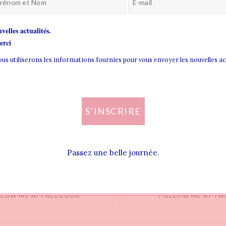
velles actualités.
rci
nous utiliserons les informations fournies pour vous envoyer les nouvelles a
S’INSCRIRE
Passez une belle journée.
LLOW ME AT FACEBOOK
FOLLOW ME AT TW