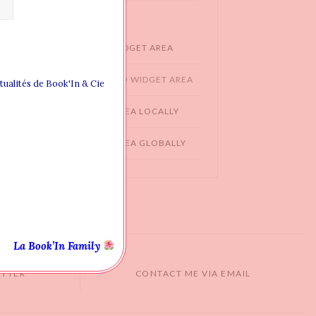
WIDGET AREAS
CREATING NEW WIDGET AREA
ADDING WIDGET TO WIDGET AREA
ctualités de Book'In & Cie
ASSIGN WIDGET AREA LOCALLY
ASSIGN WIDGET AREA GLOBALLY
La Book’In Family
ITTER
CONTACT ME VIA EMAIL