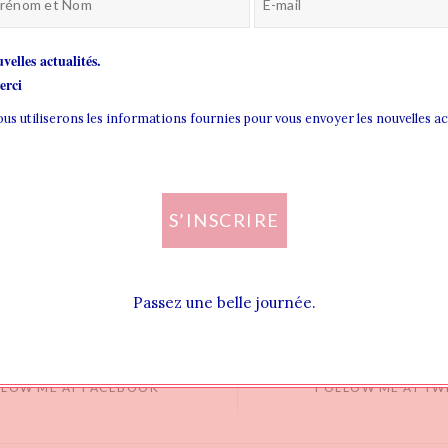
velles actualités.
rci
nous utiliserons les informations fournies pour vous envoyer les nouvelles a
S’INSCRIRE
Passez une belle journée.
LLOW ME AT FACEBOOK
FOLLOW ME AT TW