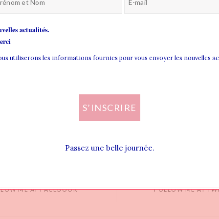
velles actualités.
rci
nous utiliserons les informations fournies pour vous envoyer les nouvelles a
S’INSCRIRE
Passez une belle journée.
LLOW ME AT FACEBOOK
FOLLOW ME AT TW