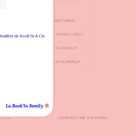
WIDGET AREAS
CREATING NEW WIDGET AREA
ADDING WIDGET TO WIDGET AREA
ctualités de Book'In & Cie
ASSIGN WIDGET AREA LOCALLY
ASSIGN WIDGET AREA GLOBALLY
La Book’In Family
ITTER
CONTACT ME VIA EMAIL