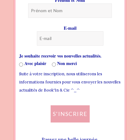
Prénom et Nom
BLOG
PAGES
E-mail
HEADER
THEME FONTS
Je souhaite recevoir vos nouvelles actualités.
THEME STYLES
Avec plaisir
Non merci
Suite à votre inscription, nous utiliserons les
WIDGET AREAS
informations fournies pour vous envoyer les nouvelles
CREATING NEW WIDGET AREA
actualités de Book'In & Cie ^_^
ADDING WIDGET TO WIDGET AREA
S’INSCRIRE
ASSIGN WIDGET AREA LOCALLY
ASSIGN WIDGET AREA GLOBALLY
Passez une belle journée.