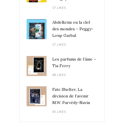
17 LIKES
Abdelkrim ou la clef
des mondes – Peggy-
Loup Garbal
17 LIKES
Les parfums de l’âme –
Tia Ferry
48 LIKES
Fate Shelter, La
décision de l’avenir
M.W. Parvédy-Navin
45 LIKES