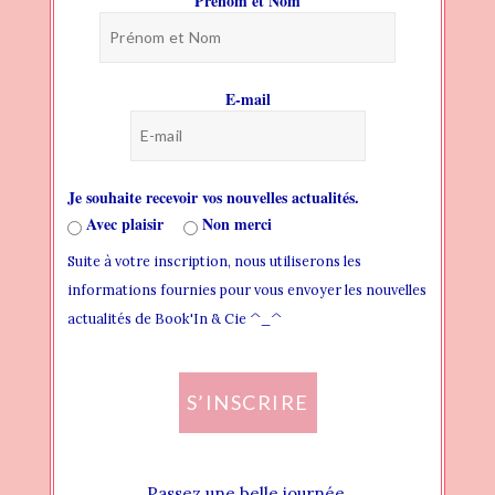
Prénom et Nom
BLOG
PAGES
E-mail
HEADER
THEME FONTS
Je souhaite recevoir vos nouvelles actualités.
THEME STYLES
Avec plaisir
Non merci
Suite à votre inscription, nous utiliserons les
WIDGET AREAS
informations fournies pour vous envoyer les nouvelles
CREATING NEW WIDGET AREA
actualités de Book'In & Cie ^_^
ADDING WIDGET TO WIDGET AREA
S’INSCRIRE
ASSIGN WIDGET AREA LOCALLY
ASSIGN WIDGET AREA GLOBALLY
Passez une belle journée.