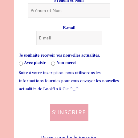
Prénom et Nom
BLOG
PAGES
E-mail
HEADER
THEME FONTS
Je souhaite recevoir vos nouvelles actualités.
THEME STYLES
Avec plaisir
Non merci
Suite à votre inscription, nous utiliserons les
WIDGET AREAS
informations fournies pour vous envoyer les nouvelles
CREATING NEW WIDGET AREA
actualités de Book'In & Cie ^_^
ADDING WIDGET TO WIDGET AREA
S’INSCRIRE
ASSIGN WIDGET AREA LOCALLY
ASSIGN WIDGET AREA GLOBALLY
Passez une belle journée.