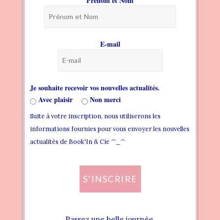
Prénom et Nom
BLOG
PAGES
E-mail
HEADER
THEME FONTS
Je souhaite recevoir vos nouvelles actualités.
THEME STYLES
Avec plaisir
Non merci
Suite à votre inscription, nous utiliserons les
WIDGET AREAS
informations fournies pour vous envoyer les nouvelles
CREATING NEW WIDGET AREA
actualités de Book'In & Cie ^_^
ADDING WIDGET TO WIDGET AREA
S’INSCRIRE
ASSIGN WIDGET AREA LOCALLY
ASSIGN WIDGET AREA GLOBALLY
Passez une belle journée.