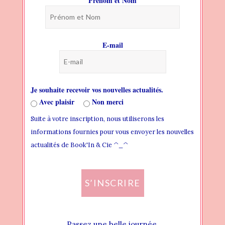
Prénom et Nom
BLOG
PAGES
E-mail
HEADER
THEME FONTS
Je souhaite recevoir vos nouvelles actualités.
THEME STYLES
Avec plaisir
Non merci
Suite à votre inscription, nous utiliserons les
WIDGET AREAS
informations fournies pour vous envoyer les nouvelles
CREATING NEW WIDGET AREA
actualités de Book'In & Cie ^_^
ADDING WIDGET TO WIDGET AREA
S’INSCRIRE
ASSIGN WIDGET AREA LOCALLY
ASSIGN WIDGET AREA GLOBALLY
Passez une belle journée.