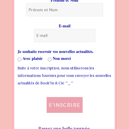
Prénom et Nom
BLOG
PAGES
E-mail
HEADER
THEME FONTS
Je souhaite recevoir vos nouvelles actualités.
THEME STYLES
Avec plaisir
Non merci
Suite à votre inscription, nous utiliserons les
WIDGET AREAS
informations fournies pour vous envoyer les nouvelles
CREATING NEW WIDGET AREA
actualités de Book'In & Cie ^_^
ADDING WIDGET TO WIDGET AREA
S’INSCRIRE
ASSIGN WIDGET AREA LOCALLY
ASSIGN WIDGET AREA GLOBALLY
Passez une belle journée.