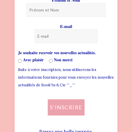
Prénom et Nom
BLOG
PAGES
E-mail
HEADER
THEME FONTS
Je souhaite recevoir vos nouvelles actualités.
THEME STYLES
Avec plaisir
Non merci
Suite à votre inscription, nous utiliserons les
WIDGET AREAS
informations fournies pour vous envoyer les nouvelles
CREATING NEW WIDGET AREA
actualités de Book'In & Cie ^_^
ADDING WIDGET TO WIDGET AREA
S’INSCRIRE
ASSIGN WIDGET AREA LOCALLY
ASSIGN WIDGET AREA GLOBALLY
Passez une belle journée.