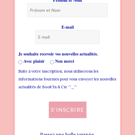
Prénom et Nom
BLOG
PAGES
E-mail
HEADER
THEME FONTS
Je souhaite recevoir vos nouvelles actualités.
THEME STYLES
Avec plaisir
Non merci
Suite à votre inscription, nous utiliserons les
WIDGET AREAS
informations fournies pour vous envoyer les nouvelles
CREATING NEW WIDGET AREA
actualités de Book'In & Cie ^_^
ADDING WIDGET TO WIDGET AREA
S’INSCRIRE
ASSIGN WIDGET AREA LOCALLY
ASSIGN WIDGET AREA GLOBALLY
Passez une belle journée.