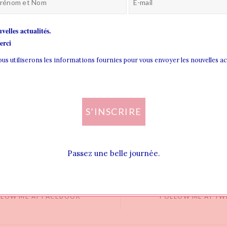
velles actualités.
rci
nous utiliserons les informations fournies pour vous envoyer les nouvelles a
S’INSCRIRE
Passez une belle journée.
LLOW ME AT FACEBOOK
FOLLOW ME AT TW