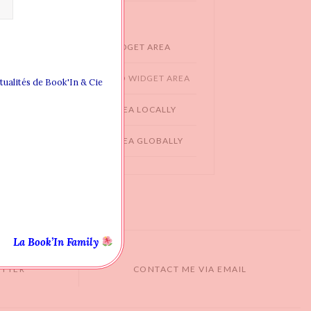
WIDGET AREAS
CREATING NEW WIDGET AREA
ADDING WIDGET TO WIDGET AREA
ctualités de Book'In & Cie
ASSIGN WIDGET AREA LOCALLY
ASSIGN WIDGET AREA GLOBALLY
La Book’In Family
ITTER
CONTACT ME VIA EMAIL