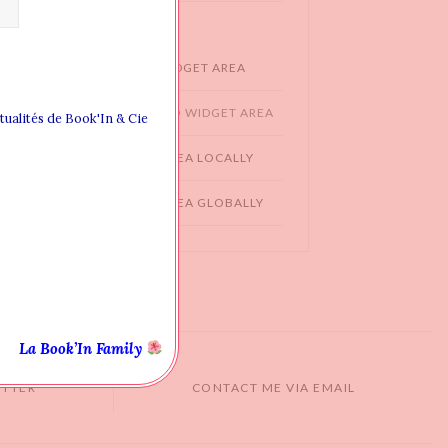
WIDGET AREAS
CREATING NEW WIDGET AREA
ADDING WIDGET TO WIDGET AREA
ctualités de Book'In & Cie
ASSIGN WIDGET AREA LOCALLY
ASSIGN WIDGET AREA GLOBALLY
La Book’In Family
ITTER
CONTACT ME VIA EMAIL