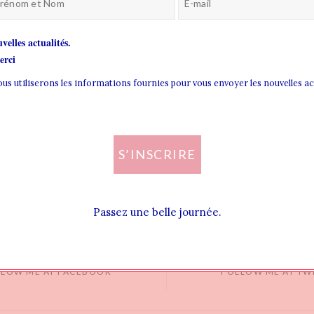
velles actualités.
rci
nous utiliserons les informations fournies pour vous envoyer les nouvelles a
S’INSCRIRE
Passez une belle journée.
LLOW ME AT FACEBOOK
FOLLOW ME AT TW