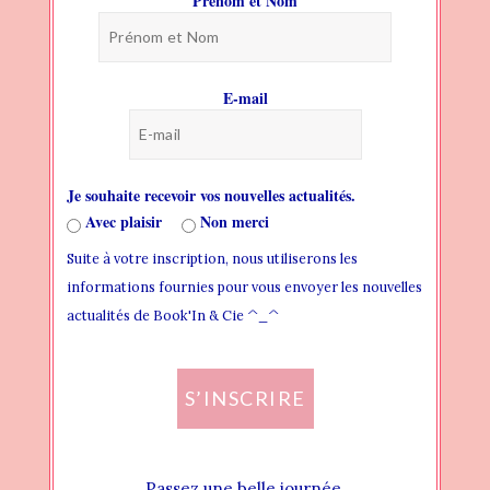
Prénom et Nom
BLOG
PAGES
E-mail
HEADER
THEME FONTS
Je souhaite recevoir vos nouvelles actualités.
THEME STYLES
Avec plaisir
Non merci
Suite à votre inscription, nous utiliserons les
WIDGET AREAS
informations fournies pour vous envoyer les nouvelles
CREATING NEW WIDGET AREA
actualités de Book'In & Cie ^_^
ADDING WIDGET TO WIDGET AREA
S’INSCRIRE
ASSIGN WIDGET AREA LOCALLY
ASSIGN WIDGET AREA GLOBALLY
Passez une belle journée.