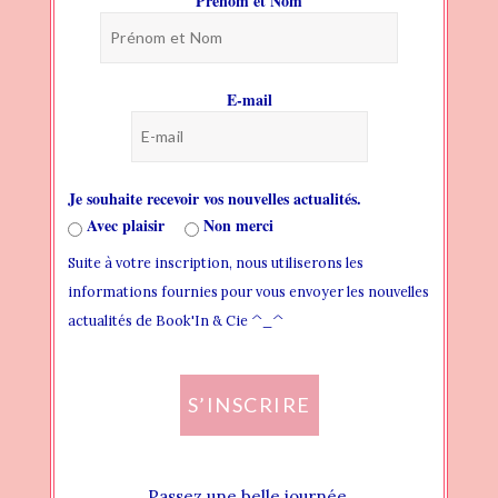
Prénom et Nom
BLOG
PAGES
E-mail
HEADER
THEME FONTS
Je souhaite recevoir vos nouvelles actualités.
THEME STYLES
Avec plaisir
Non merci
Suite à votre inscription, nous utiliserons les
WIDGET AREAS
informations fournies pour vous envoyer les nouvelles
CREATING NEW WIDGET AREA
actualités de Book'In & Cie ^_^
ADDING WIDGET TO WIDGET AREA
S’INSCRIRE
ASSIGN WIDGET AREA LOCALLY
ASSIGN WIDGET AREA GLOBALLY
Passez une belle journée.