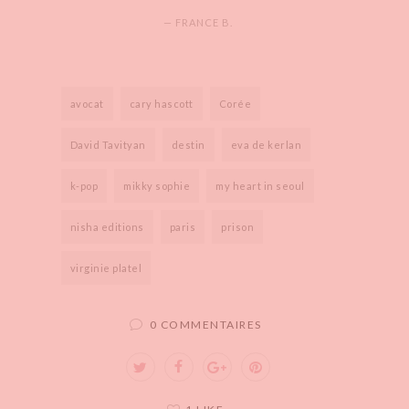
— FRANCE B.
avocat
cary hascott
Corée
David Tavityan
destin
eva de kerlan
k-pop
mikky sophie
my heart in seoul
nisha editions
paris
prison
virginie platel
0 COMMENTAIRES