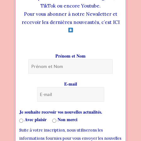
et tellement atypique, que ma curiosité
TikTok ou encore Youtube.
ne pouvait qu’être piqué par son air froid
Pour vous abonner à notre Newsletter et
et fermé. Et j’ai aimé découvrir le
recevoir les dernières nouveautés, c’est ICI
personnage, le vrai, celui caché derrière
le masque. Mais aussi son passé, quelques
bribes de souvenirs et ses réflexions. Au
fil du récit, on l’apprécie de plus en plus et
Prénom et Nom
il devient vite un incontournable de ce
récit, celui qui finalement à le plus de clés
en main.
E-mail
Le final est parfait, un brin tourné vers
l’avenir et doux. Une des phrases que j’ai
adoré :
Je souhaite recevoir vos nouvelles actualités.
Avec plaisir
Non merci
Suite à votre inscription, nous utiliserons les
informations fournies pour vous envoyer les nouvelles