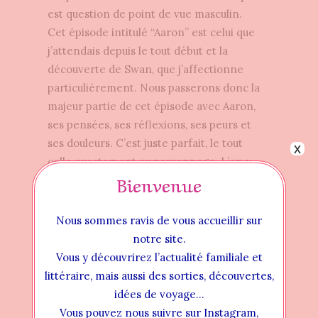
est question de point de vue masculin.
Cet épisode intitulé “Aaron” est celui que
j’attendais depuis le tout début et la
découverte de Swan, que j’affectionne
particulièrement. Nous passerons donc la
majeur partie de cet épisode avec Aaron,
ses pensées, ses réflexions, ses peurs et
ses douleurs. C’est juste parfait, le tout
x
colle exactement au personnage. L’on y
Bienvenue
croisera aussi sa vision des choses et
surtout celle qu’il a de Swan et j’adore !
Nous sommes ravis de vous accueillir sur
Épisode 5
notre site.
Celui-ci écrit par David Tavityan et
Vous y découvrirez l’actualité familiale et
intitulé “Park”, a été l’un des plus
littéraire, mais aussi des sorties, découvertes,
révélateurs. Park est, depuis son
idées de voyage…
apparition, un personnage impénétrable
Vous pouvez nous suivre sur Instagram,