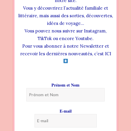
notre site.
est entièrement révélée l’on comprend
Vous y découvrirez l’actualité familiale et
mieux le personnage, ses réparties, ses
littéraire, mais aussi des sorties, découvertes,
traumatismes et sa douleur. Mais aussi
idées de voyage…
d’où lui vient sa force, sa ténacité et sa
Vous pouvez nous suivre sur Instagram,
persévérance.
TikTok ou encore Youtube.
Pour vous abonner à notre Newsletter et
recevoir les dernières nouveautés, c’est ICI
J’ai toujours vu l’amour comme
un défouloir, un moyen de lâcher
Prénom et Nom
prise, une récréation, mais jamais
comme un acte vital qui pourrait
mettre sinon ma vie, au moins ma
E-mail
raison en péril.