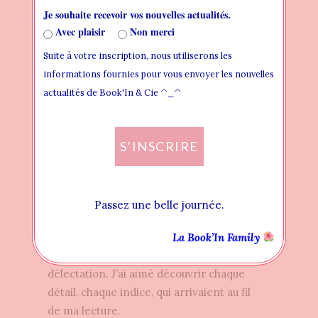
Je souhaite recevoir vos nouvelles actualités.
— VOUS N’AUREZ PAS MON ÂME — VALÉRIE
Avec plaisir
Non merci
FRANÇOIS
Suite à votre inscription, nous utiliserons les
informations fournies pour vous envoyer les nouvelles
Énigmatique
actualités de Book'In & Cie ^_^
Quelle est l’origine de ses quiproquos ?
Qu’avons-nous raté pour ne pas
S’INSCRIRE
comprendre tout de suite ? Qu’est-ce qui
se trame sous ses disparitions à répétions
?
Passez une belle journée.
Les apparences trompeuses seront le fil
conducteur des péripéties du Lieutenant-
La Book’In Family
colonel Steel que j’ai suivi avec
délectation. J’ai aimé découvrir chaque
détail, chaque indice, qui arrivaient au fil
de ma lecture.