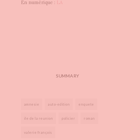
En numérique :
LA
SUMMARY
amnesie
auto-edition
enquete
ile de la reunion
policier
roman
valerie françois