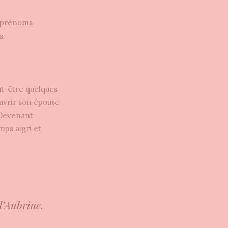
s prénoms
s.
eut-être quelques
ouvrir son épouse
 Devenant
mps aigri et
 d’Aubrine.