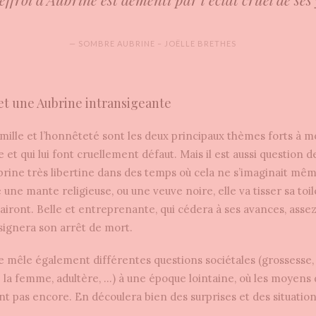
— SOMBRE AUBRINE – JOËLLE BRETHES
et une Aubrine intransigeante
 famille et l’honnêteté sont les deux principaux thèmes forts à 
et qui lui font cruellement défaut. Mais il est aussi question de 
ine très libertine dans des temps où cela ne s’imaginait même
 une mante religieuse, ou une veuve noire, elle va tisser sa toi
lairont. Belle et entreprenante, qui cédera à ses avances, asse
signera son arrêt de mort.
e mêle également différentes questions sociétales (grossesse, 
la femme, adultère, …) à une époque lointaine, où les moyens 
nt pas encore. En découlera bien des surprises et des situati