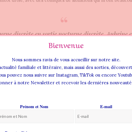
antôt drôle, avec des comiques de situations qui m’ont beaucou
urne discrète en sortie nocturne discrète, Aubrine 
Bienvenue
s. Très proches. Trop proches. Mais le roi ne voit ri
 de la bonne humeur retrouvée de son épouse. Il est
Nous sommes ravis de vous accueillir sur notre site.
e s’apprête à lui donner un héritier. Il s’arrange p
actualité familiale et littéraire, mais aussi des sorties, découve
lle et il la couvre de cadeaux. Il est en outre heure
ous pouvez nous suivre sur Instagram, TikTok ou encore Youtub
onner à notre Newsletter et recevoir les dernières nouveautés
que, devenue plus sérieuse, elle l’encourage désorm
ses devoirs de bon souverain.
Prénom et Nom
E-mail
— SOMBRE AUBRINE – JOËLLE BRETHES