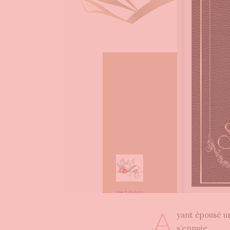
A
yant épousé un
s’ennuie.