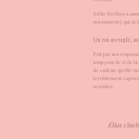
Joëlle Brethes a aus
notamment), qui m’on
Un roi aveuglé, u
Pris par ses responsa
soupçons de ci de là
de cadeau, qu’elle m
terriblement capricie
acariâtre.
Élias s’inc