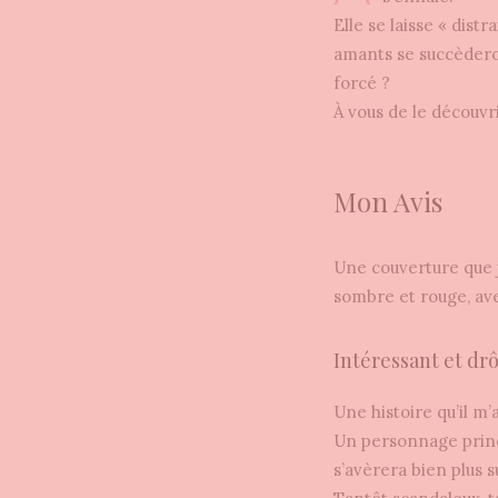
Elle se laisse « distr
amants se succèdero
forcé ?
À vous de le découvr
Mon Avis
Une couverture que j
sombre et rouge, avec
Intéressant et drô
Une histoire qu’il m
Un personnage princi
s’avèrera bien plus