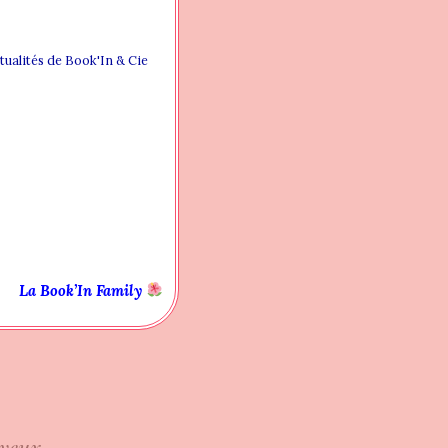
ctualités de Book'In & Cie
ela reste très
plongera au cœur
ues.
de nombreux hommes
, de métiers de
istoire une
La Book’In Family
s yeux…