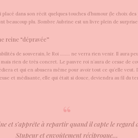
si placé dans son récit quelques touches d’humour (le choix de
t beaucoup plu. Sombre Aubrine est un livre plein de surprise
ne reine “dépravée”
bilités de souverain, le Roi …….. ne verra rien venir. Il aura p
, mais rien de très concret. Le pauvre roi n’aura de cesse de c
édiera et qui en abusera même pour avoir tout ce qu’elle veut.
use et médisante, elle qui était si douce, deviendra au fil du te
line et s’apprête à repartir quand il capte le regard
Stupeur et envoûtement réciproque…