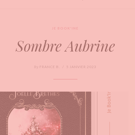
JE BOOK'INE
Sombre Aubrine
By
FRANCE B.
/
5 JANVIER 2023