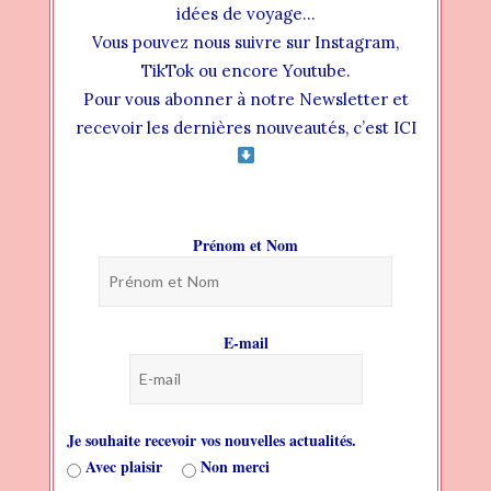
lecture qui mène à la réflexion sur ce que
idées de voyage…
nous sommes, sur notre évolution
Vous pouvez nous suivre sur Instagram,
personnelle et sur notre bien-être
TikTok ou encore Youtube.
également. Le mot “brouillon” sied à la
Pour vous abonner à notre Newsletter et
perfection au ressenti d’Alice, à ses
recevoir les dernières nouveautés, c’est ICI
pensés emmêlées, à son mal-être
intense.
Prénom et Nom
Si seulement c’était possible de
E-mail
faire des brouillons de sa vie.
Comme une dissertation à rédiger
à la maison. Prendre des notes, les
Je souhaite recevoir vos nouvelles actualités.
relire, commencer une thèse, une
Avec plaisir
Non merci