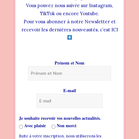
Vous pouvez nous suivre sur Instagram,
TikTok ou encore Youtube.
Pour vous abonner à notre Newsletter et
recevoir les dernières nouveautés, c’est ICI
1 LIKE
POST PRÉCÉDENT: VOTRE ACTUALITÉ
Prénom et Nom
LITTÉRAIRE 17 JUILLET
POST SUIVANT: VOTRE ACTUALITÉ
E-mail
LITTÉRAIRE 31 JUILLET
Je souhaite recevoir vos nouvelles actualités.
Articles similaires
Avec plaisir
Non merci
Suite à votre inscription, nous utiliserons les