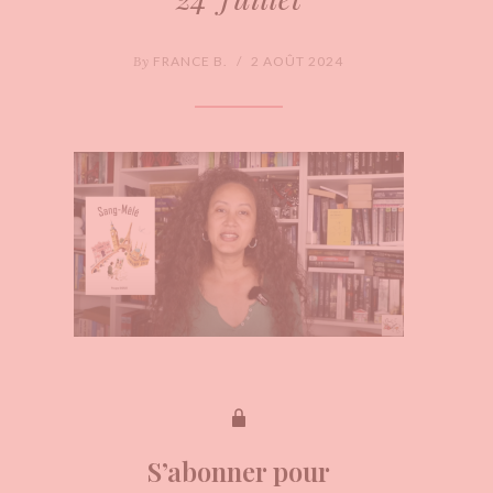
By
FRANCE B.
/
2 AOÛT 2024
S’abonner pour