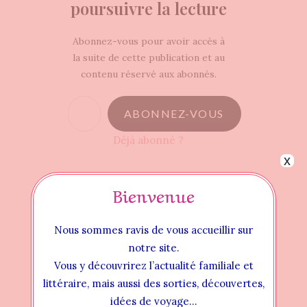
poursuivre la lecture
Abonnez-vous pour avoir accès à
la suite de cette publication et au
contenu réservé aux abonnés.
Saisissez votre adresse e-mail…
ABONNEZ-VOUS
Déjà abonné ?
x
Bienvenue
album jeunesse
chevalier
humour
Nous sommes ravis de vous accueillir sur
notre site.
royaume
toamnce
Vous y découvrirez l’actualité familiale et
littéraire, mais aussi des sorties, découvertes,
votre actualité littéraire
voyage
idées de voyage…