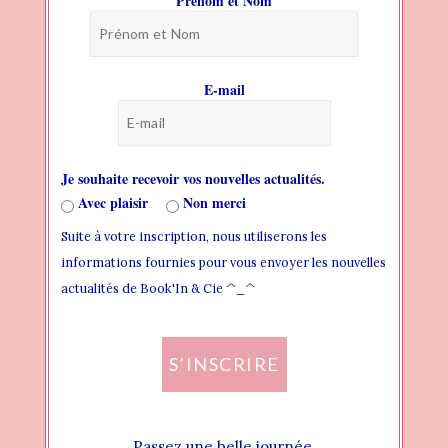
Prénom et Nom
BLOG
PAGES
E-mail
HEADER
THEME FONTS
Je souhaite recevoir vos nouvelles actualités.
THEME STYLES
Avec plaisir
Non merci
Suite à votre inscription, nous utiliserons les
WIDGET AREAS
informations fournies pour vous envoyer les nouvelles
CREATING NEW WIDGET AREA
actualités de Book'In & Cie ^_^
ADDING WIDGET TO WIDGET AREA
S’INSCRIRE
ASSIGN WIDGET AREA LOCALLY
ASSIGN WIDGET AREA GLOBALLY
Passez une belle journée.